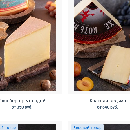
Грюнбергер молодой
Красная ведьма
от
350
 руб.
от
640
 руб.
ой товар
Весовой товар