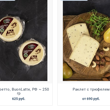
фетто, BuonLatte, РФ ~ 250
Раклет с трюфелем
гр
625
 руб.
от
690
 руб.