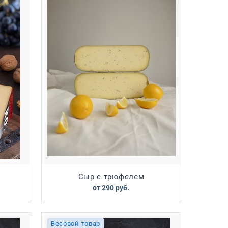
Сыр с трюфелем
от
290
 руб.
Весовой товар