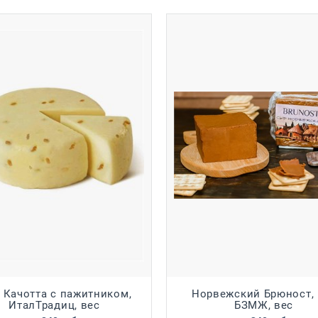
 Качотта с пажитником,
Норвежский Брюност, 
ИталТрадиц, вес
БЗМЖ, вес