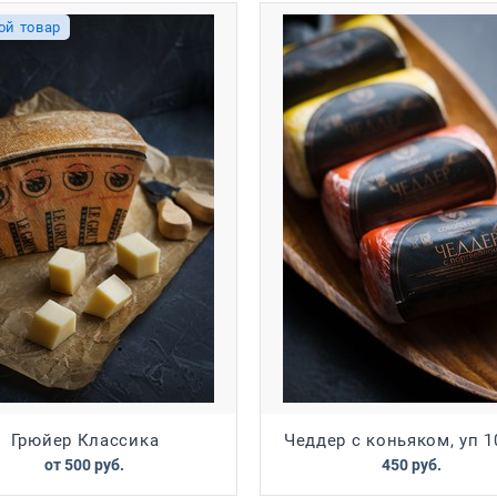
ой товар
Грюйер Классика
Чеддер с коньяком, уп 10
от
500
 руб.
450
 руб.