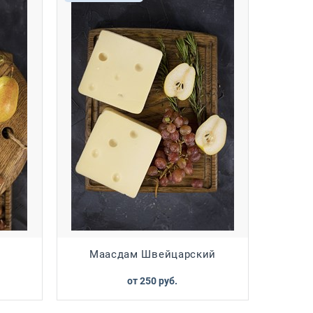
Маасдам Швейцарский
от
250
 руб.