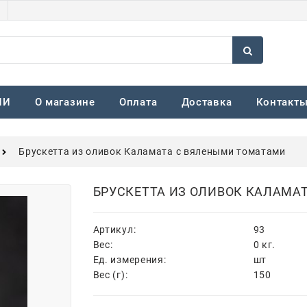
ИИ
О магазине
Оплата
Доставка
Контакт
Брускетта из оливок Каламата с вялеными томатами
БРУСКЕТТА ИЗ ОЛИВОК КАЛАМА
Артикул:
93
Вес:
0
кг.
Ед. измерения:
шт
Вес (г):
150