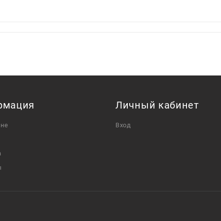
рмация
Личный кабинет
ине
Вход
а
ы