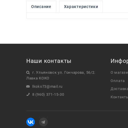
Описание
Характеристики
Наши контакты
Инфо
г. Ульяновск ул. Гончарова, 56/2.
О магаз
Лавка КОКО
Оплата
lkoko73@mail.ru
Доставк
8 (960) 371-15-30
Контакт