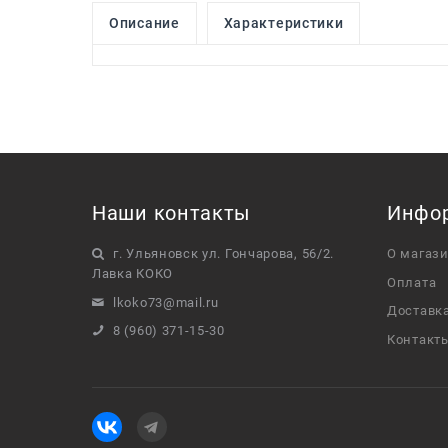
Описание
Характеристики
Наши контакты
Инфо
г. Ульяновск ул. Гончарова, 56/2.
О магаз
Лавка КОКО
Оплата
lkoko73@mail.ru
Доставк
8 (960) 371-15-30
Контакт