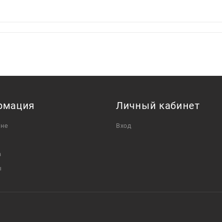
рмация
Личный кабинет
ине
Вход
а
ы