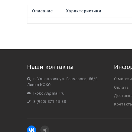
Описание
Характеристики
Наши контакты
Инфо
г. Ульяновск ул. Гончарова, 56/2.
О магаз
Лавка КОКО
Оплата
lkoko73@mail.ru
Доставк
8 (960) 371-15-30
Контакт