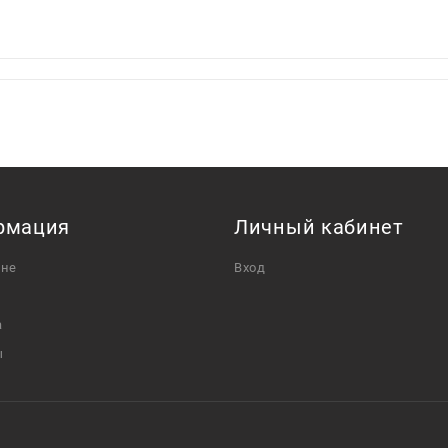
рмация
Личный кабинет
ине
Вход
а
ы