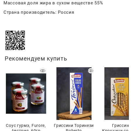
Массовая доля жира в сухом веществе 55%
Страна производитель: Россия
Рекомендуем купить
Соус гурмэ, Furore,
Гриссини Торинези
Гриссин
Австрия, 60гр
Poberto
Кроккини со