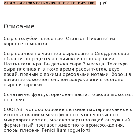
руб.
Итоговая стоимость указанного количества:
Описание
Сыр с голубой плесенью "Стилтон Пиканте" из
коровьего молока.
Сыр варится на частной сыроварне в Свердловской
области по рецепту английской сыроварни из
Ноттингемшира. Выдержка сыра 3 месяца. Текстура
сыра плотная и в тоже время рассыпчатая, вкус
яркий, пряный с яркими ореховыми нотами. Хорош в
качестве самостоятельной закуски или в составе
сырной тарелки.
Сочетание: фундук, ореховая паста, горький шоколад,
портвейн.
СОСТАВ: молоко коровье цельное пастеризованное с
использованием мезофильных молочнокислых
микроаргонизмов, молокосвертывающий сычужный
ферментный препарат животного происхождения,
споры плесени Penicillium rogueforti.