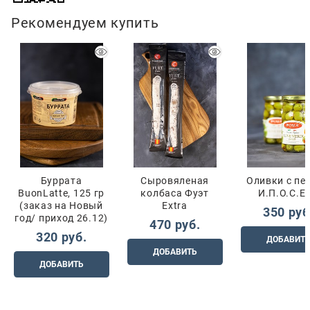
Рекомендуем купить
Буррата
Сыровяленая
Оливки с пе
BuonLatte, 125 гр
колбаса Фуэт
И.П.О.С.Е.
(заказ на Новый
Extra
350
 руб
год/ приход 26.12)
470
 руб.
320
 руб.
ДОБАВИТ
ДОБАВИТЬ
ДОБАВИТЬ