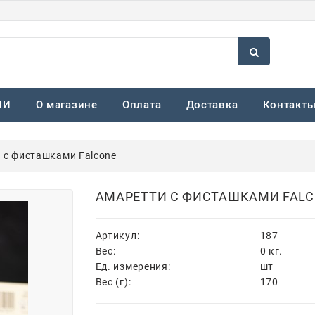
ИИ
О магазине
Оплата
Доставка
Контакт
 с фисташками Falcone
АМАРЕТТИ С ФИСТАШКАМИ FALC
Артикул:
187
Вес:
0
кг.
Ед. измерения:
шт
Вес (г):
170