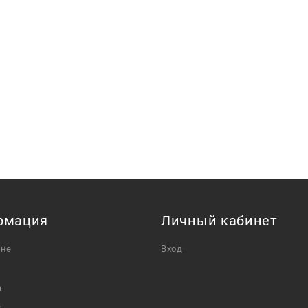
рмация
Личный кабинет
ине
Вход
а
ы