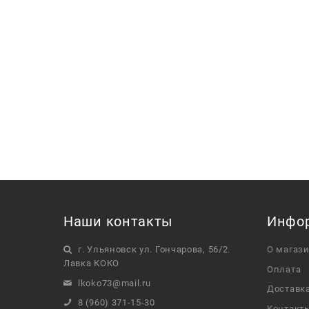
Наши контакты
Инфо
г. Ульяновск ул. Гончарова, 56/2.
О магаз
Лавка КОКО
Оплата
lkoko73@mail.ru
Доставк
8 (960) 371-15-30
Контакт